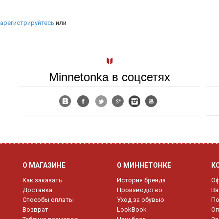
арегистрируйтесь
или
Minnetonka в соцсетях
О МАГАЗИНЕ
О МИННЕТОНКЕ
К
Как заказать
История бренда
Оф
Доставка
Производство
Ва
Способы оплаты
Уход за обувью
По
Возврат
LookBook
Оп