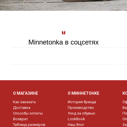
Minnetonka в соцсетях
О МАГАЗИНЕ
О МИННЕТОНКЕ
К
Как заказать
История бренда
Оф
Доставка
Производство
Ва
Способы оплаты
Уход за обувью
По
Возврат
LookBook
Оп
Таблица размеров
Наш блог
За