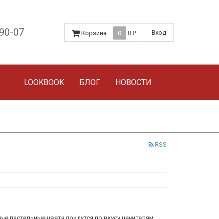
-90-07
Вход
Корзина
0
0
₽
LOOKBOOK
БЛОГ
НОВОСТИ
RSS
ые пастельные цвета придутся по вкусу ценителям