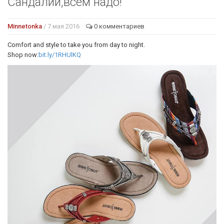
Сандалии,всем надо!
Minnetonka
/ 7 мая 2016
0 комментариев
Comfort and style to take you from day to night.
Shop now:
bit.ly/1RHUlKQ